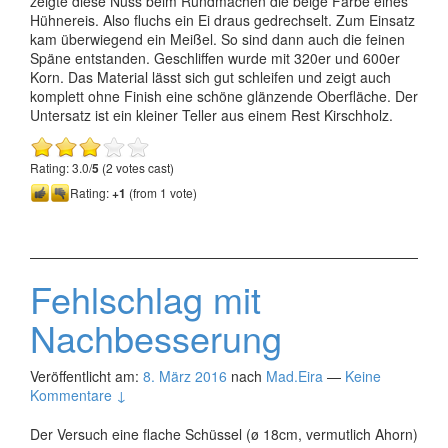
zeigte diese Nuss beim Rundmachen die beige Farbe eines
Hühnereis. Also fluchs ein Ei draus gedrechselt. Zum Einsatz
kam überwiegend ein Meißel. So sind dann auch die feinen
Späne entstanden. Geschliffen wurde mit 320er und 600er
Korn. Das Material lässt sich gut schleifen und zeigt auch
komplett ohne Finish eine schöne glänzende Oberfläche. Der
Untersatz ist ein kleiner Teller aus einem Rest Kirschholz.
Rating: 3.0/
5
(2 votes cast)
Rating:
+1
(from 1 vote)
Fehlschlag mit
Nachbesserung
Veröffentlicht am:
8. März 2016
nach
Mad.Eira
—
Keine
Kommentare ↓
Der Versuch eine flache Schüssel (ø 18cm, vermutlich Ahorn)